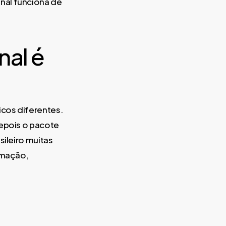
nal funciona de
nal é
icos diferentes.
depois o pacote
sileiro muitas
rmação,