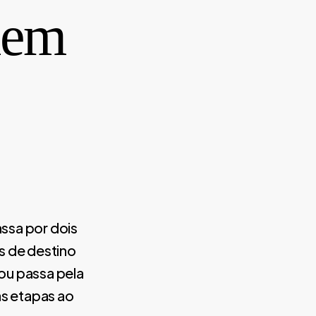
dem
ssa por dois
s de destino
ou passa pela
as etapas ao