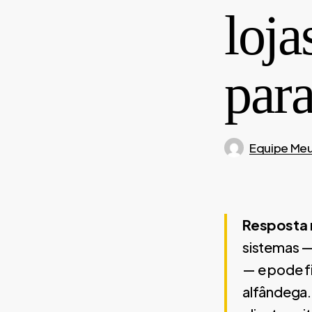
loj
para
Equipe Meu
Resposta 
sistemas —
— e pode f
alfândega. 