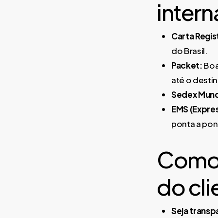
intern
Carta Regis
do Brasil.
Packet:
Boa
até o destin
Sedex Mund
EMS (Expres
ponta a pon
Como 
do cli
Seja transp