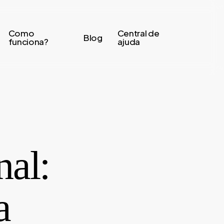
Como
Central de
Blog
funciona?
ajuda
nal:
a