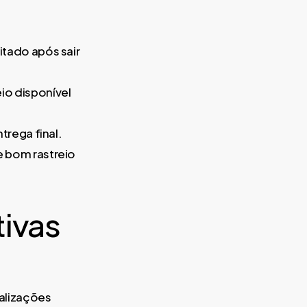
itado após sair
io disponível
trega final.
 bom rastreio
ivas
ualizações