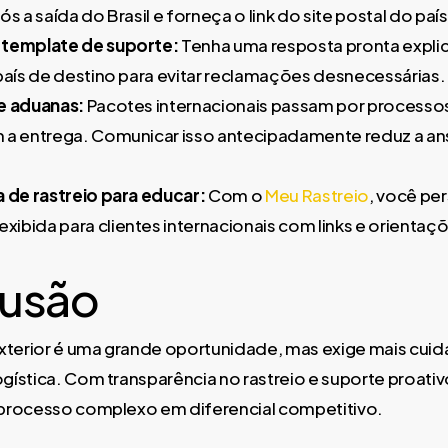
ós a saída do Brasil e forneça o link do site postal do paí
 template de suporte:
Tenha uma resposta pronta expl
 país de destino para evitar reclamações desnecessárias.
e aduanas:
Pacotes internacionais passam por processo
 a entrega. Comunicar isso antecipadamente reduz a a
a de rastreio para educar:
Com o
Meu Rastreio
, você per
ibida para clientes internacionais com links e orientaçõ
usão
exterior é uma grande oportunidade, mas exige mais cu
ística. Com transparência no rastreio e suporte proativ
processo complexo em diferencial competitivo.