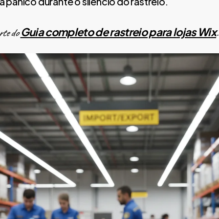
ta pânico durante o silêncio do rastreio.
Guia completo de rastreio para lojas Wix
rte do
.