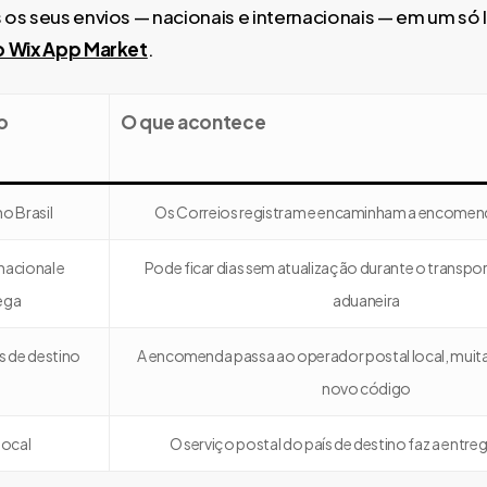
os seus envios — nacionais e internacionais — em um só 
o Wix App Market
.
o
O que acontece
o Brasil
Os Correios registram e encaminham a encomend
nacional e
Pode ficar dias sem atualização durante o transpor
ega
aduaneira
s de destino
A encomenda passa ao operador postal local, muit
novo código
local
O serviço postal do país de destino faz a entreg