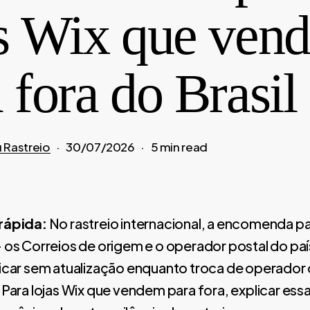
as Wix que ven
 fora do Brasil
 Rastreio
30/07/2026
5 min read
rápida:
No rastreio internacional, a encomenda pa
 os Correios de origem e o operador postal do paí
icar sem atualização enquanto troca de operador 
Para lojas Wix que vendem para fora, explicar ess