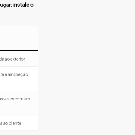
lugar:
instale o
a ao exterior
te e a inspeção
as vezes com um
a ao cliente