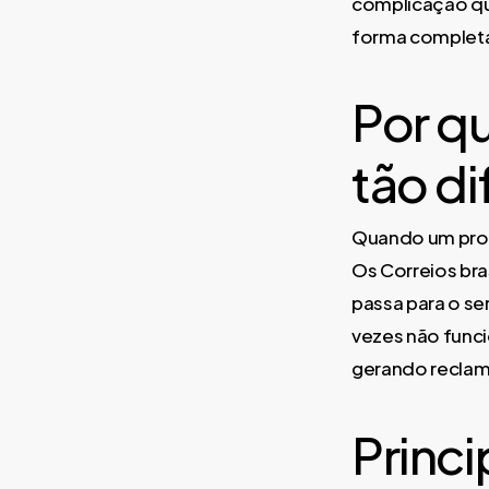
complicação que
forma completa
Por qu
tão di
Quando um produ
Os Correios bra
passa para o se
vezes não funci
gerando recla
Princ