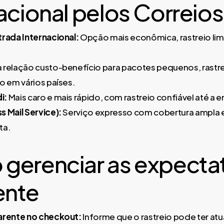
acional pelos Correios
trada Internacional:
Opção mais econômica, rastreio lim
 relação custo-benefício para pacotes pequenos, rastre
o em vários países.
i:
Mais caro e mais rápido, com rastreio confiável até a en
s Mail Service):
Serviço expresso com cobertura ampla e
ta.
gerenciar as expectat
ente
arente no checkout:
Informe que o rastreio pode ter at