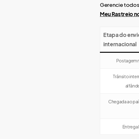
Gerencie todos 
Meu Rastreio n
Etapa do envi
internacional
Postagem n
Trânsito inter
alfând
Chegada ao paí
Entrega 