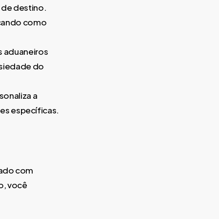
s de destino.
icando como
s aduaneiros
nsiedade do
sonaliza a
es específicas.
idado com
o, você