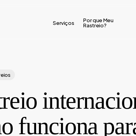
Por que Meu
Serviços
Rastreio?
reios
reio internacio
o funciona par