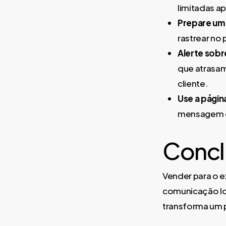
limitadas ap
Prepare um
rastrear no
Alerte sobr
que atrasam
cliente.
Use a págin
mensagem ex
Concl
Vender para o 
comunicação log
transforma um 