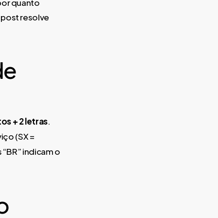
por quanto
 post resolve
de
tos + 2 letras
.
viço (SX =
is “BR” indicam o
o