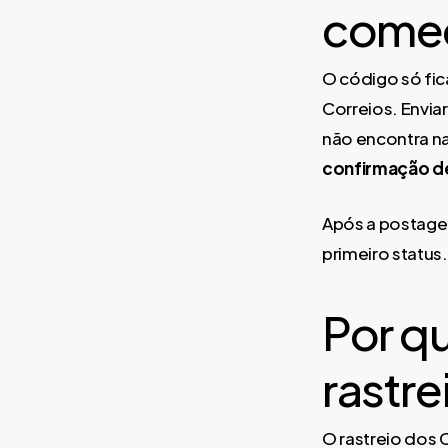
começ
O código só fic
Correios. Envia
não encontra n
confirmação d
Após a postagem
primeiro status.
Por q
rastre
O rastreio dos 