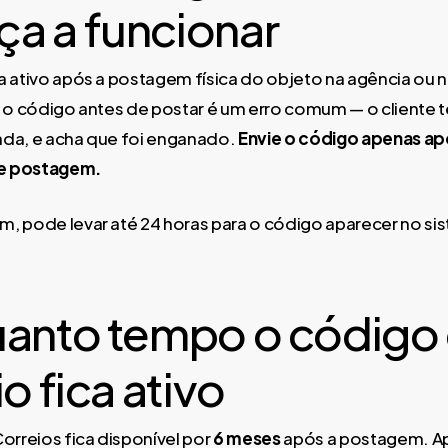
a a funcionar
a ativo após a postagem física do objeto na agência ou n
r o código antes de postar é um erro comum — o cliente te
ada, e acha que foi enganado.
Envie o código apenas ap
e postagem.
, pode levar até 24 horas para o código aparecer no s
uanto tempo o código
io fica ativo
Correios fica disponível por
6 meses
após a postagem. A