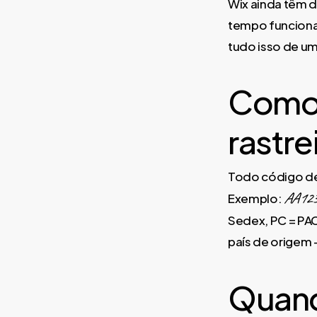
Wix ainda têm d
tempo funciona,
tudo isso de um
Como 
rastre
Todo código de
AA12
Exemplo:
Sedex, PC = PAC,
país de origem —
Quand