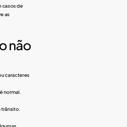
m casos de
ve as
o não
ou caracteres
é normal.
 trânsito.
algumas