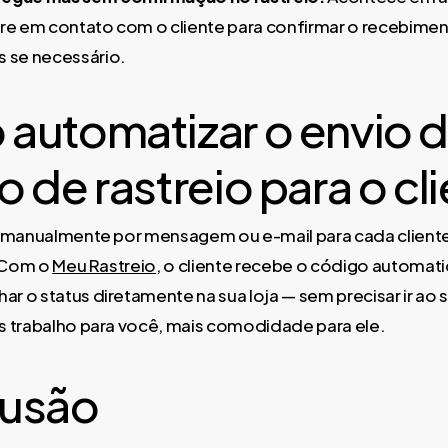
tre em contato com o cliente para confirmar o recebiment
s se necessário.
automatizar o envio 
 de rastreio para o cl
 manualmente por mensagem ou e-mail para cada cliente 
. Com o
Meu Rastreio
, o cliente recebe o código automat
 o status diretamente na sua loja — sem precisar ir ao s
 trabalho para você, mais comodidade para ele.
usão