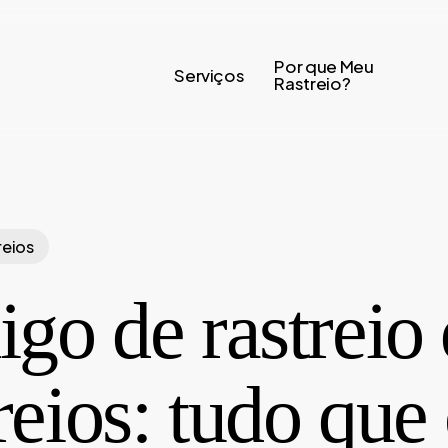
Por que Meu
Serviços
Rastreio?
reios
go de rastreio
eios: tudo que