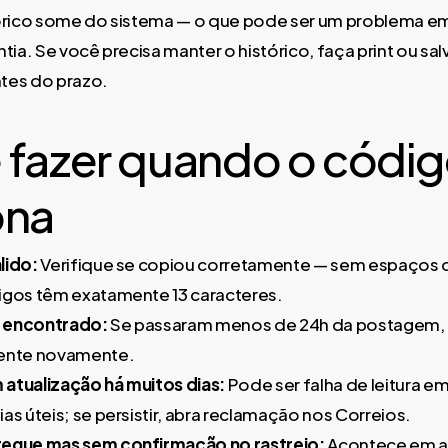
tórico some do sistema — o que pode ser um problema e
tia. Se você precisa manter o histórico, faça print ou sal
tes do prazo.
 fazer quando o códig
ona
lido:
Verifique se copiou corretamente — sem espaços 
igos têm exatamente 13 caracteres.
 encontrado:
Se passaram menos de 24h da postagem, 
tente novamente.
atualização há muitos dias:
Pode ser falha de leitura em
as úteis; se persistir, abra reclamação nos Correios.
regue mas sem confirmação no rastreio:
Acontece em 