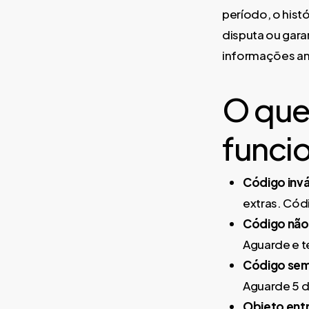
período, o his
disputa ou garan
informações an
O que
funci
Código invá
extras. Cód
Código não
Aguarde e 
Código sem 
Aguarde 5 di
Objeto ent