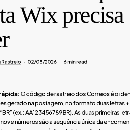
sta Wix precisa
er
 Rastreio
02/08/2026
6 min read
rápida:
O código de rastreio dos Correios é o ide
res gerado na postagem, no formato duas letras +
“BR” (ex.: AA123456789BR). As duas primeiras letr
s nove números são a sequência única da encomend