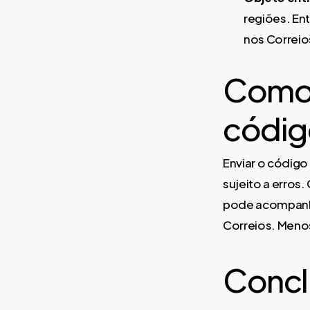
regiões. En
nos Correio
Como 
código
Enviar o código
sujeito a erros
pode acompanhar
Correios. Menos
Concl