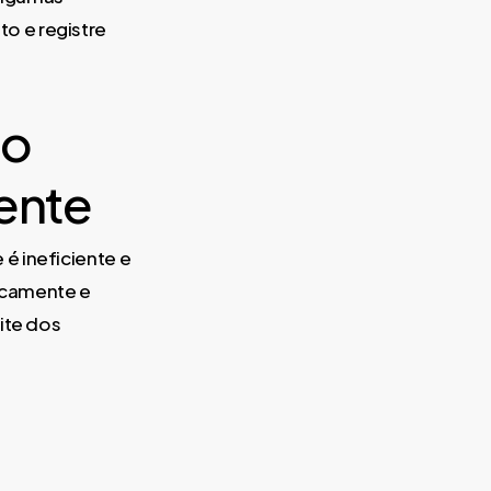
o e registre
do
iente
é ineficiente e
icamente e
ite dos