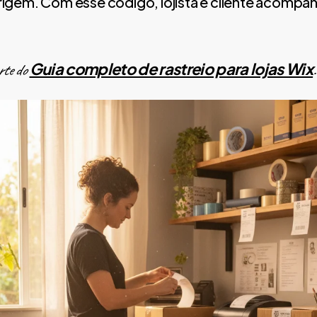
origem. Com esse código, lojista e cliente acompa
Guia completo de rastreio para lojas Wix
rte do
.