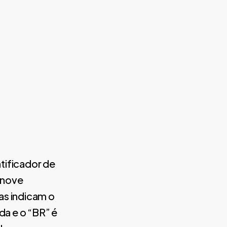
ntificador de
 nove
as indicam o
a e o “BR” é