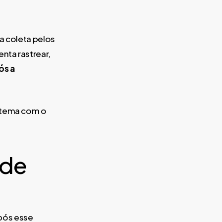
a coleta pelos
nta rastrear,
ós a
istema com o
 de
pós esse