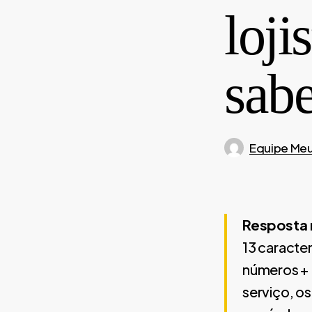
loji
sab
Equipe Meu
Resposta 
13 caracte
números + 
serviço, o