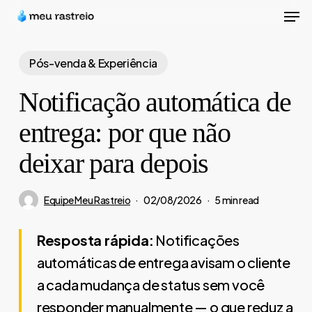
Men
Skip
to
Close
main
Pós-venda & Experiência
Menu
content
Notificação automática de
entrega: por que não
deixar para depois
Equipe Meu Rastreio
02/08/2026
5 min read
Resposta rápida:
Notificações
automáticas de entrega avisam o cliente
a cada mudança de status sem você
responder manualmente — o que reduz a