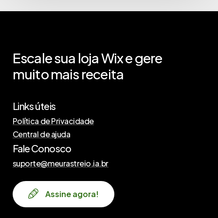
Escale
sua
loja
Wix
e
gere
muito
mais
receita
Links úteis
Política de Privacidade
Central de ajuda
Fale Conosco
suporte@meurastreio.ia.br
A
s
s
i
n
e
a
g
o
r
a
!