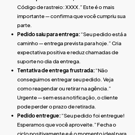
Código de rastreio: XXXX.” Este é o mais
importante — confirma que você cumpriu sua
parte.
Pedido saiu para entrega:
“Seu pedido está a
caminho — entrega prevista para hoje.” Cria
expectativa positiva e reduz chamadas de
suporte no dia da entrega.
Tentativa de entrega frustrada:
“Não
conseguimos entregar seu pedido. Veja
como reagendar ou retirar na agência.”
Urgente — sem essa notificação, o cliente
pode perder o prazo de retirada.
Pedido entregue:
“Seu pedido foi entregue!
Esperamos que você aproveite.” Fecha o
ciclo positivamente e é o momento ideal para