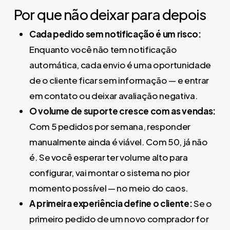
Por que não deixar para depois
Cada pedido sem notificação é um risco:
Enquanto você não tem notificação
automática, cada envio é uma oportunidade
de o cliente ficar sem informação — e entrar
em contato ou deixar avaliação negativa.
O volume de suporte cresce com as vendas:
Com 5 pedidos por semana, responder
manualmente ainda é viável. Com 50, já não
é. Se você esperar ter volume alto para
configurar, vai montar o sistema no pior
momento possível — no meio do caos.
A primeira experiência define o cliente:
Se o
primeiro pedido de um novo comprador for