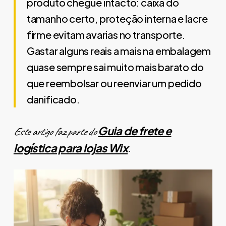
produto chegue intacto: caixa do
tamanho certo, proteção interna e lacre
firme evitam avarias no transporte.
Gastar alguns reais a mais na embalagem
quase sempre sai muito mais barato do
que reembolsar ou reenviar um pedido
danificado.
Guia de frete e
Este artigo faz parte do
logística para lojas Wix
.