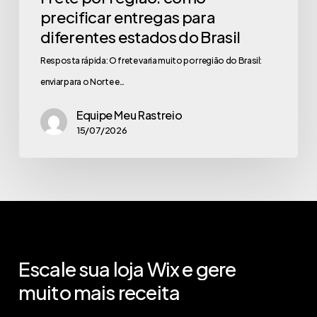
precificar entregas para
diferentes estados do Brasil
Resposta rápida: O frete varia muito por região do Brasil:
enviar para o Norte e…
Equipe Meu Rastreio
15/07/2026
Escale
sua
loja
Wix
e
gere
muito
mais
receita