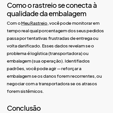
Como o rastreio se conecta à
qualidade da embalagem
Com o
Meu Rastreio
, você pode monitorar em
tempo real qual porcentagem dos seus pedidos
passa por tentativas frustradas de entrega ou
volta danificado. Esses dados revelam se o
problema é logística (transportadora) ou
embalagem (sua operação). Identifiados
padrões, você pode agir — reforçar a
embalagem se os danos forem recorrentes, ou
negociar com a transportadora se os atrasos
forem sistêmicos.
Conclusão