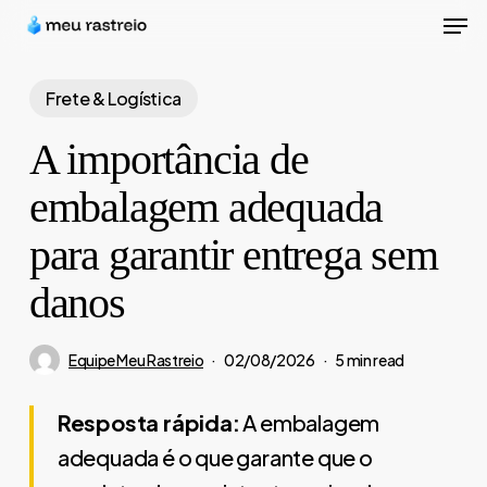
Men
Skip
to
Close
main
Frete & Logística
Menu
content
A importância de
embalagem adequada
para garantir entrega sem
danos
Equipe Meu Rastreio
02/08/2026
5 min read
Resposta rápida:
A embalagem
adequada é o que garante que o