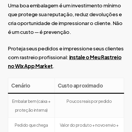
Uma boa embalagem é um investimento mínimo
que protege sua reputação, reduz devoluções e
cria oportunidade de impressionar o cliente. Não
é um custo — é prevenção.
Proteja seus pedidos e impressione seus clientes
com rastreio profissional:
instale o Meu Rastreio
no Wix App Market
.
Cenário
Custo aproximado
Embalar bem (caixa +
Poucos reais por pedido
proteção interna)
Pedido que chega
Valor do produto + novo envio +