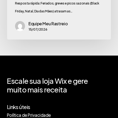
Resposta rápida: Feriados, greves e picos sazonais (Black
Friday, Natal, Dia das Mães) atrasam as…
Equipe Meu Rastreio
15/07/2026
Escale
sua
loja
Wix
e
gere
muito
mais
receita
Links úteis
Política de Privacidade