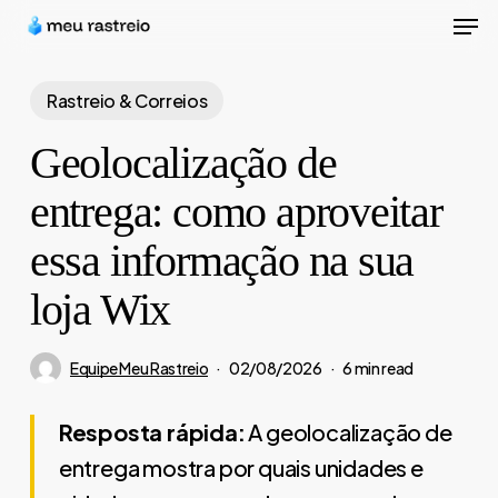
Men
Skip
to
Close
main
Rastreio & Correios
Menu
content
Geolocalização de
entrega: como aproveitar
essa informação na sua
loja Wix
Equipe Meu Rastreio
02/08/2026
6 min read
Resposta rápida:
A geolocalização de
entrega mostra por quais unidades e