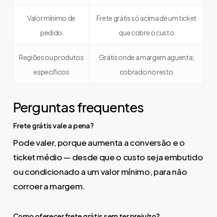
Valor mínimo de
Frete grátis só acima de um ticket
pedido
que cobre o custo
Regiões ou produtos
Grátis onde a margem aguenta;
específicos
cobrado no resto
Perguntas frequentes
Frete grátis vale a pena?
Pode valer, porque aumenta a conversão e o
ticket médio — desde que o custo seja embutido
ou condicionado a um valor mínimo, para não
corroer a margem.
Como oferecer frete grátis sem ter prejuízo?