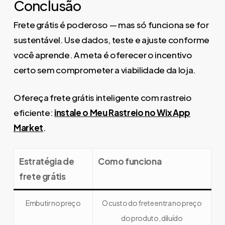
Conclusão
Frete grátis é poderoso — mas só funciona se for
sustentável. Use dados, teste e ajuste conforme
você aprende. A meta é oferecer o incentivo
certo sem comprometer a viabilidade da loja.
Ofereça frete grátis inteligente com rastreio
eficiente:
instale o Meu Rastreio no Wix App
Market
.
Estratégia de
Como funciona
frete grátis
Embutir no preço
O custo do frete entra no preço
do produto, diluído