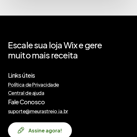
Escale
sua
loja
Wix
e
gere
muito
mais
receita
Links úteis
Política de Privacidade
Central de ajuda
Fale Conosco
suporte@meurastreio.ia.br
A
s
s
i
n
e
a
g
o
r
a
!