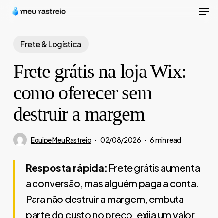
Men
Skip
to
Close
main
Frete & Logística
Menu
content
Frete grátis na loja Wix:
como oferecer sem
destruir a margem
Equipe Meu Rastreio
02/08/2026
6 min read
Resposta rápida:
Frete grátis aumenta
a conversão, mas alguém paga a conta.
Para não destruir a margem, embuta
parte do custo no preço, exija um valor