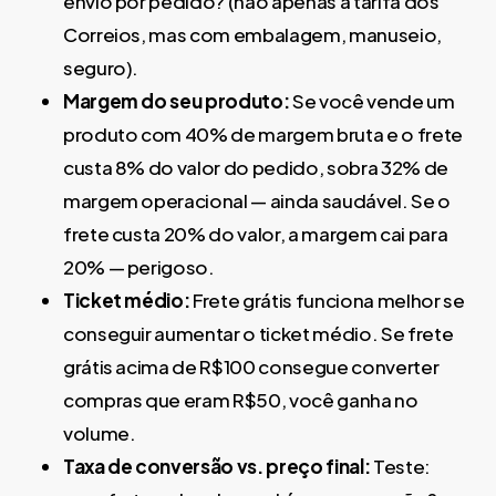
envio por pedido? (não apenas a tarifa dos
Correios, mas com embalagem, manuseio,
seguro).
Margem do seu produto:
Se você vende um
produto com 40% de margem bruta e o frete
custa 8% do valor do pedido, sobra 32% de
margem operacional — ainda saudável. Se o
frete custa 20% do valor, a margem cai para
20% — perigoso.
Ticket médio:
Frete grátis funciona melhor se
conseguir aumentar o ticket médio. Se frete
grátis acima de R$100 consegue converter
compras que eram R$50, você ganha no
volume.
Taxa de conversão vs. preço final:
Teste: