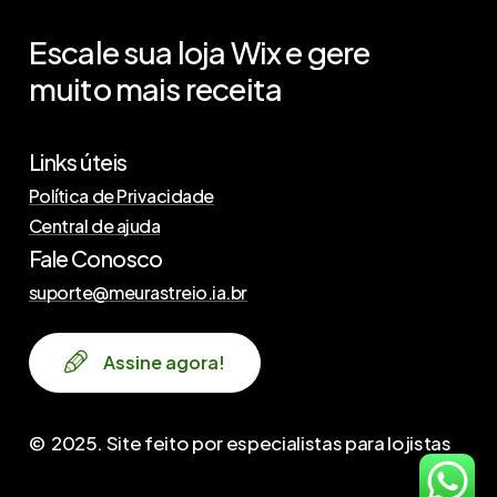
Escale
sua
loja
Wix
e
gere
muito
mais
receita
Links úteis
Política de Privacidade
Central de ajuda
Fale Conosco
suporte@meurastreio.ia.br
A
s
s
i
n
e
a
g
o
r
a
!
©
2025
. Site feito por especialistas para lojistas