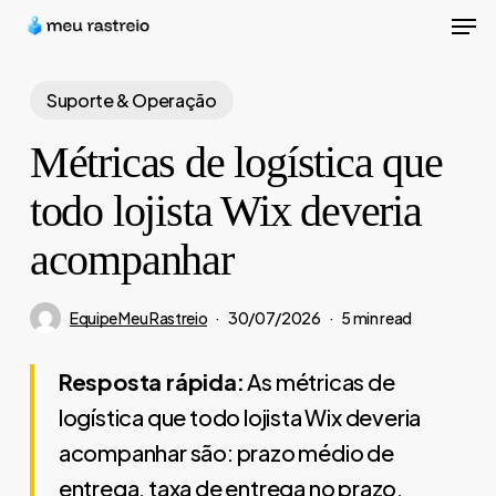
Men
Skip
to
Close
main
Suporte & Operação
Menu
content
Métricas de logística que
todo lojista Wix deveria
acompanhar
Equipe Meu Rastreio
30/07/2026
5 min read
Resposta rápida:
As métricas de
logística que todo lojista Wix deveria
acompanhar são: prazo médio de
entrega, taxa de entrega no prazo,