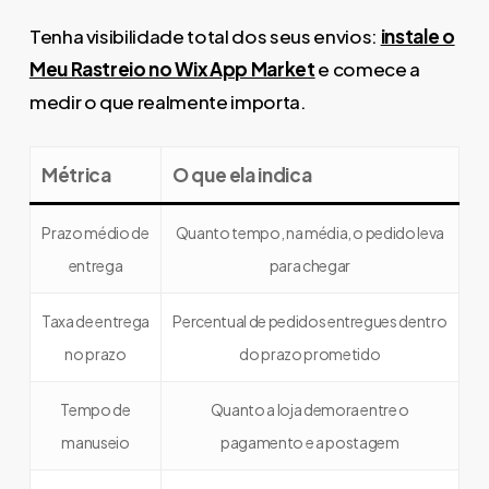
Tenha visibilidade total dos seus envios:
instale o
Meu Rastreio no Wix App Market
e comece a
medir o que realmente importa.
Métrica
O que ela indica
Prazo médio de
Quanto tempo, na média, o pedido leva
entrega
para chegar
Taxa de entrega
Percentual de pedidos entregues dentro
no prazo
do prazo prometido
Tempo de
Quanto a loja demora entre o
manuseio
pagamento e a postagem